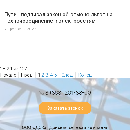
Путин подписал закон об отмене льгот на
техприсоединение к электросетям
21 февраля 2022
1 - 24 из 152
Начало | Пред. |
1
2
3
4
5
|
След.
|
Конец
8 (863) 201-88-00
Заказать звонок
ООО «ДСК», Донская сетевая компания